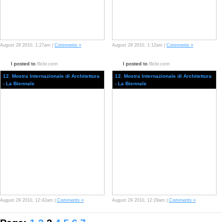
August 29 2010, 1:27am |
Comments »
August 29 2010, 1:12am |
Comments »
I posted to
flickr.com
I posted to
flickr.com
12. Mostra Internazionale di Architettura
12. Mostra Internazionale di Architettura
- La Biennale
- La Biennale
August 29 2010, 12:42am |
Comments »
August 29 2010, 12:29am |
Comments »