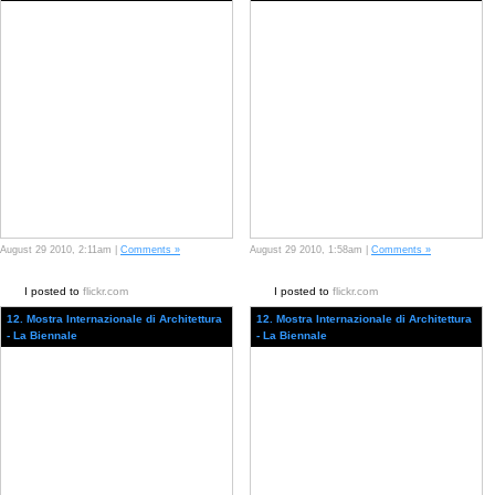
August 29 2010, 2:11am |
Comments »
August 29 2010, 1:58am |
Comments »
I posted to
flickr.com
I posted to
flickr.com
12. Mostra Internazionale di Architettura
12. Mostra Internazionale di Architettura
- La Biennale
- La Biennale