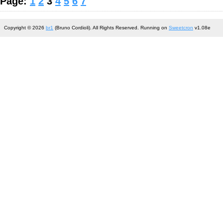
Page:
1
2
3
4
5
6
7
Copyright © 2026
br1
(Bruno Cordioli). All Rights Reserved. Running on
Sweetcron
v1.08e