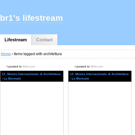
br1's lifestream
Lifestream
Contact
Home
› Items tagged with architettura
I posted to
flickr.com
I posted to
flickr.com
12. Mostra Internazionale di Architettura
12. Mostra Internazionale di Architettura
- La Biennale
- La Biennale