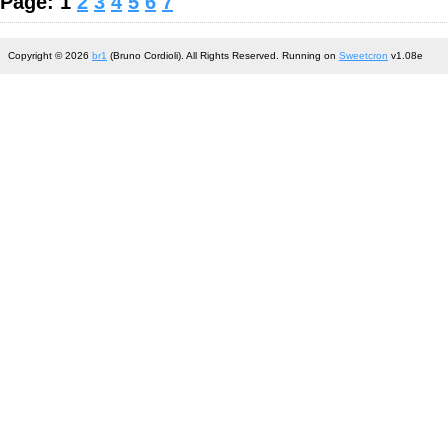
Page: 1
2
3
4
5
6
7
Copyright © 2026
br1
(Bruno Cordioli). All Rights Reserved. Running on
Sweetcron
v1.08e