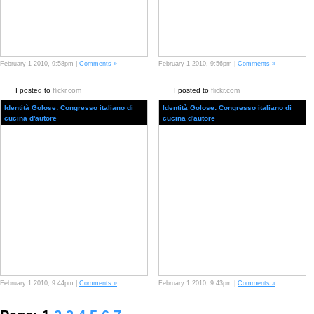
February 1 2010, 9:58pm |
Comments »
February 1 2010, 9:56pm |
Comments »
I posted to
flickr.com
I posted to
flickr.com
Identità Golose: Congresso italiano di
Identità Golose: Congresso italiano di
cucina d'autore
cucina d'autore
February 1 2010, 9:44pm |
Comments »
February 1 2010, 9:43pm |
Comments »