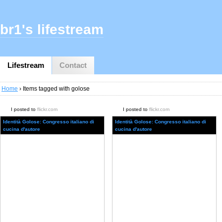
br1's lifestream
Lifestream
Contact
Home
› Items tagged with golose
I posted to
flickr.com
I posted to
flickr.com
Identità Golose: Congresso italiano di
Identità Golose: Congresso italiano di
cucina d'autore
cucina d'autore