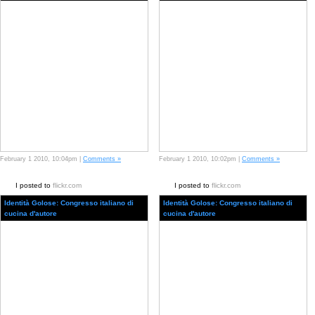
February 1 2010, 10:04pm |
Comments »
February 1 2010, 10:02pm |
Comments »
I posted to
flickr.com
I posted to
flickr.com
Identità Golose: Congresso italiano di
Identità Golose: Congresso italiano di
cucina d'autore
cucina d'autore