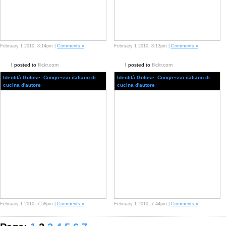
February 1 2010, 8:14pm |
Comments »
February 1 2010, 8:13pm |
Comments »
I posted to
flickr.com
I posted to
flickr.com
Identità Golose: Congresso italiano di
Identità Golose: Congresso italiano di
cucina d'autore
cucina d'autore
February 1 2010, 7:58pm |
Comments »
February 1 2010, 7:44pm |
Comments »