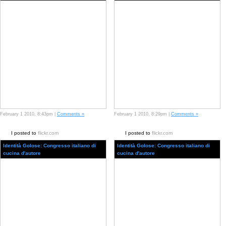
February 1 2010, 8:43pm |
Comments »
February 1 2010, 8:29pm |
Comments »
I posted to
flickr.com
I posted to
flickr.com
Identità Golose: Congresso italiano di
Identità Golose: Congresso italiano di
cucina d'autore
cucina d'autore