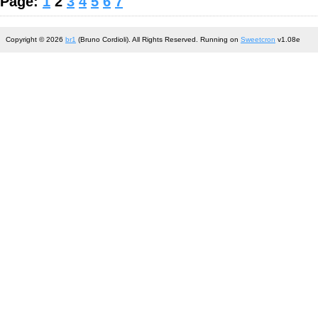
Page:
1
2
3
4
5
6
7
Copyright © 2026
br1
(Bruno Cordioli). All Rights Reserved. Running on
Sweetcron
v1.08e