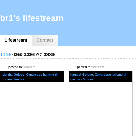
br1's lifestream
Lifestream
Contact
Home
› Items tagged with golose
I posted to
flickr.com
I posted to
flickr.com
Identità Golose: Congresso italiano di
Identità Golose: Congresso italiano di
cucina d'autore
cucina d'autore