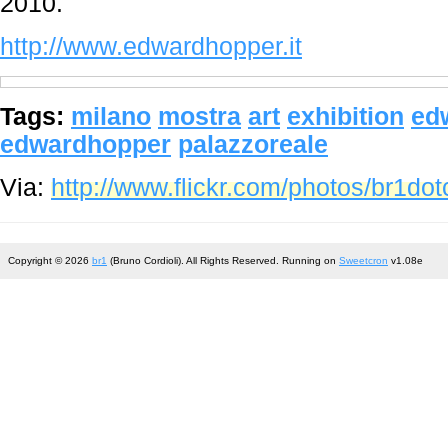
2010.
http://www.edwardhopper.it
Tags:
milano
mostra
art
exhibition
ed
edwardhopper
palazzoreale
Via:
http://www.flickr.com/photos/br1d
Copyright © 2026
br1
(Bruno Cordioli). All Rights Reserved. Running on
Sweetcron
v1.08e