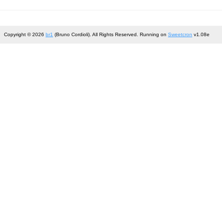
Copyright © 2026
br1
(Bruno Cordioli). All Rights Reserved. Running on
Sweetcron
v1.08e