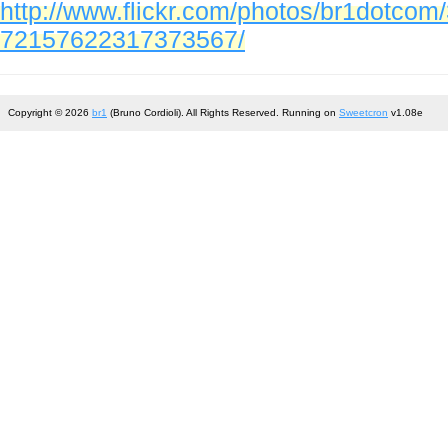
http://www.flickr.com/photos/br1dotcom
72157622317373567/
Copyright © 2026
br1
(Bruno Cordioli). All Rights Reserved. Running on
Sweetcron
v1.08e