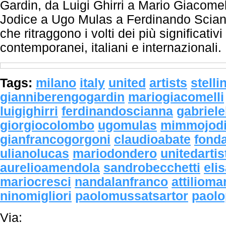
Gardin, da Luigi Ghirri a Mario Giacome
Jodice a Ugo Mulas a Ferdinando Scianna
che ritraggono i volti dei più significativi 
contemporanei, italiani e internazionali.
Tags:
milano
italy
united
artists
stelli
gianniberengogardin
mariogiacomelli
luigighirri
ferdinandoscianna
gabriele
giorgiocolombo
ugomulas
mimmojod
gianfrancogorgoni
claudioabate
fonda
ulianolucas
mariodondero
unitedartis
aurelioamendola
sandrobecchetti
eli
mariocresci
nandalanfranco
attiliom
ninomigliori
paolomussatsartor
paolo
Via: